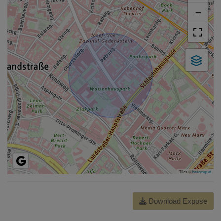
−
Tiles ©
basemap.at
Download Expose