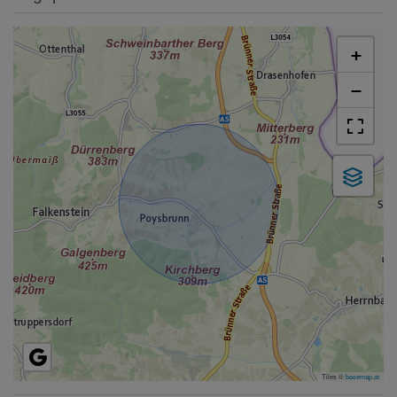
+
−
Tiles ©
basemap.at