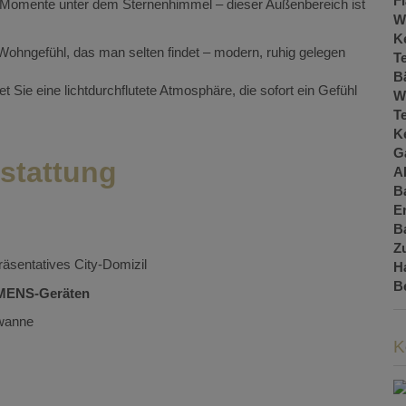
F
Momente unter dem Sternenhimmel – dieser Außenbereich ist
W
Ke
 Wohngefühl, das man selten findet – modern, ruhig gelegen
T
B
t Sie eine lichtdurchflutete Atmosphäre, die sofort ein Gefühl
W
T
Ke
G
stattung
A
B
E
B
Z
präsentatives City-Domizil
H
B
MENS-Geräten
wanne