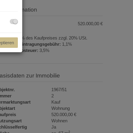
Preisinformation
aufpreis:
520.000,00 €
rovision:
3% des Kaufpreises zzgl. 20% USt.
eptieren
rundbucheintragungsgebühr:
1,1%
runderwerbsteuer:
3,5%
Basisdaten zur Immobilie
bjektnr.
1967/51
immer
2
ermarktungsart
Kauf
bjektart
Wohnung
aufpreis
520.000,00 €
utzungsart
Wohnen
hlüsselfertig
Ja
2