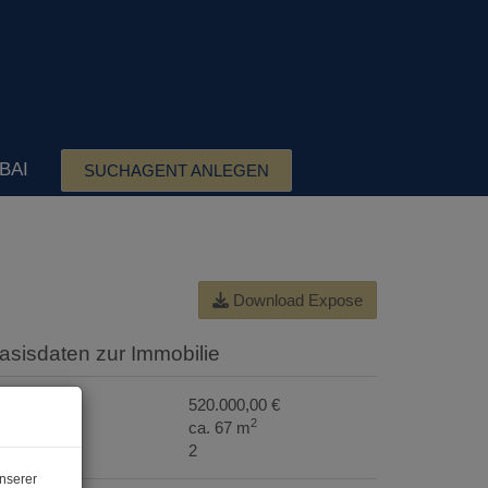
BAI
SUCHAGENT ANLEGEN
Download Expose
Basisdaten zur Immobilie
aufpreis
520.000,00 €
2
läche
ca. 67 m
immer
2
nserer