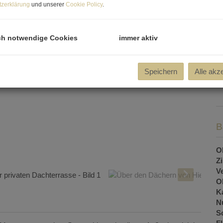
zerklärung
und unserer
Cookie Policy
.
ch notwendige Cookies
immer aktiv
K
P
Speichern
Alle akz
G
G
O
Z
V
O
K
N
Sc