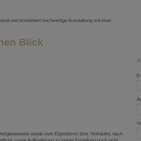
tand und kombiniert hochwertige Ausstattung mit einer
nen Blick
E-
A
V
nergieausweis wurde vom Eigentümer bzw. Verkäufer, nach
pflicht, sowie Aufforderung zu seiner Erstellung noch nicht