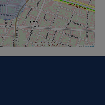
Tiles ©
basemap.at