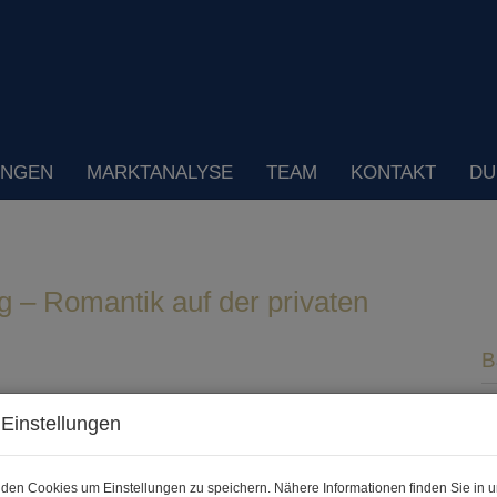
UNGEN
MARKTANALYSE
TEAM
KONTAKT
DU
 – Romantik auf der privaten
K
Einstellungen
F
Z
den Cookies um Einstellungen zu speichern. Nähere Informationen finden Sie in u