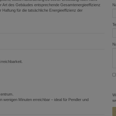
N
 der Art des Gebäudes entsprechende Gesamtenergieeffizienz
Haftung für die tatsächliche Energieeffizienz der
Te
Na
rreichbarkeit.
zentrum.
Wi
n wenigen Minuten erreichbar – ideal für Pendler und
we