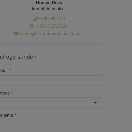
Roman Reva
Immobilienmakler
06603454100
+43 660 2715314
r.reva@dieimmobilienmeisterei.at
Anfrage senden
Mail
nrede
orname