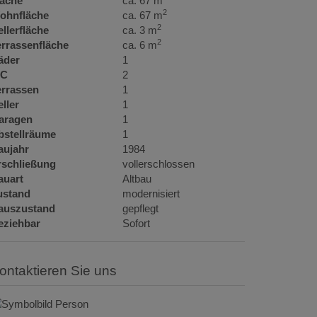
läche
ca. 67 m
2
ohnfläche
ca. 67 m
2
llerfläche
ca. 3 m
2
errassenfläche
ca. 6 m
äder
1
C
2
errassen
1
ller
1
aragen
1
bstellräume
1
aujahr
1984
rschließung
vollerschlossen
auart
Altbau
ustand
modernisiert
auszustand
gepflegt
eziehbar
Sofort
Kontaktieren Sie uns