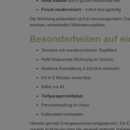
Helle Räume
durch große Fensterflächen
Frisch modernisiert
– sofort bezugsfertig
Die Wohnung präsentiert sich in hervorragendem Zus
warmen, einladenden Wohnatmosphäre.
Besonderheiten auf ei
Terrasse mit wunderschönem Stadtblick
Helle Maisonette-Wohnung im Grünen
Moderne Ausstattung & kürzlich renoviert
U4 in 5 Minuten erreichbar
Nähe zur A1
Tiefgaragenstellplatz
Personenaufzug im Haus
Kellerabteil vorhanden
Hinweis gemäß Energieausweisvorlagegesetz: Ein E
unserer Aufklärung über die generell geltende Vorlage