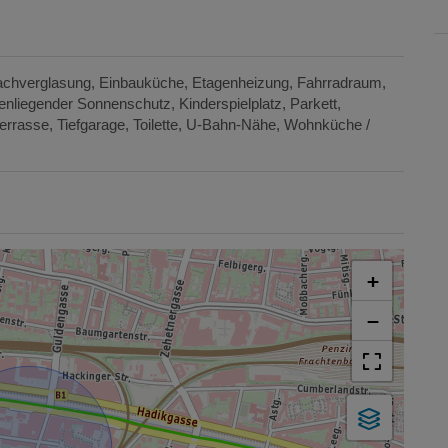
achverglasung
Einbauküche
Etagenheizung
Fahrradraum
enliegender Sonnenschutz
Kinderspielplatz
Parkett
terrasse
Tiefgarage
Toilette
U-Bahn-Nähe
Wohnküche /
+
−