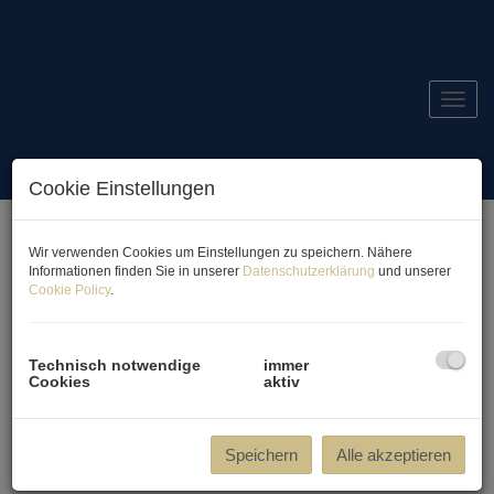
Navig
Cookie Einstellungen
Wir verwenden Cookies um Einstellungen zu speichern. Nähere
Informationen finden Sie in unserer
Datenschutzerklärung
und unserer
LA MAZZONI
Cookie Policy
.
Auf in eine neue Era
Technisch notwendige
immer
Cookies
aktiv
Speichern
Alle akzeptieren
Wo Design zum Ausdruck